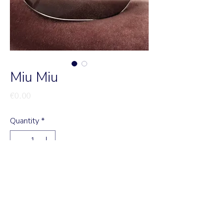
Miu Miu
Price
€0.00
Quantity
*
Add to Cart
Modelo 54 I
Disponível nas lojas de Almancil e