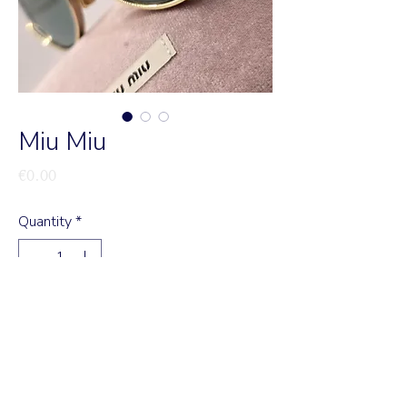
Miu Miu
Price
€0.00
Quantity
*
Add to Cart
Modelo 52 I
Disponível nas lojas de Almancil e