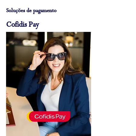
Soluções de pagamento
Cofidis Pay